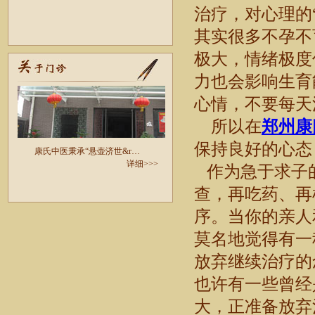
治疗，对心理的
其实很多不孕不
极大，情绪极度
力也会影响生育
心情，不要每天
所以在
郑州康
保持良好的心态
康氏中医秉承“悬壶济世&r…
详细>>>
作为急于求子
查，再吃药、再
序。当你的亲人
莫名地觉得有一
放弃继续治疗的
也许有一些曾经
大，正准备放弃