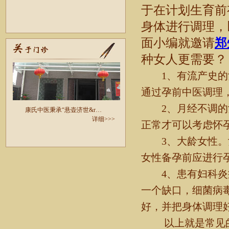
于在计划生育前
身体进行调理，
面小编就邀请
郑
种女人更需要？
1、有流产史的女
通过孕前中医调理
2、月经不调的女
康氏中医秉承“悬壶济世&r…
详细>>>
正常才可以考虑怀
3、大龄女性。女
女性备孕前应进行
4、患有妇科炎症
一个缺口，细菌病
好，并把身体调理
以上就是常见的需